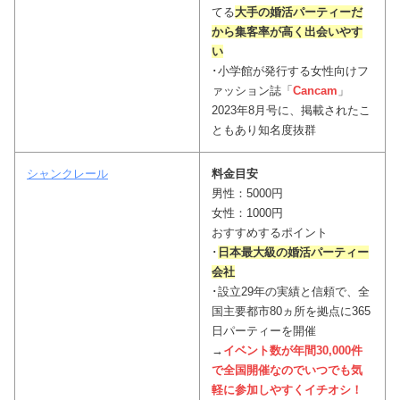
てる
大手の婚活パーティーだ
から集客率が高く出会いやす
い
･小学館が発行する女性向けフ
ァッション誌「
Cancam
」
2023年8月号に、掲載されたこ
ともあり知名度抜群
シャンクレール
料金目安
男性：5000円
女性：1000円
おすすめするポイント
･
日本最大級の婚活パーティー
会社
･設立29年の実績と信頼で、全
国主要都市80ヵ所を拠点に365
日パーティーを開催
→
イベント数が年間30,000件
で全国開催なのでいつでも気
軽に参加しやすくイチオ
シ！