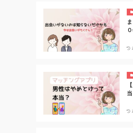
ま
０
【
当