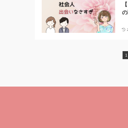
【
の
1