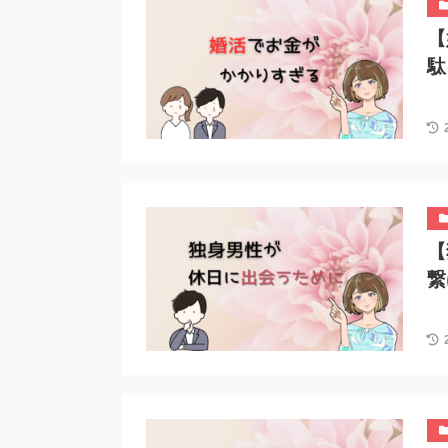
【
駄
【
繋