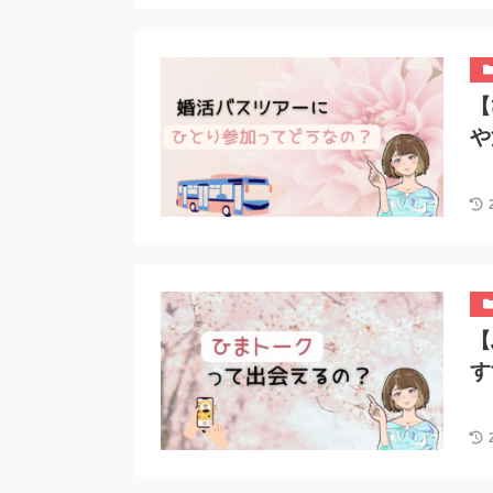
【
や
【
す