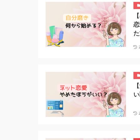
【
恋
た
【
い