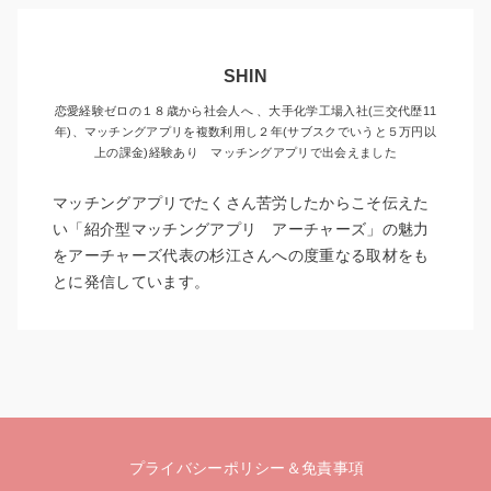
SHIN
恋愛経験ゼロの１８歳から社会人へ 、大手化学工場入社(三交代歴11
年)、マッチングアプリを複数利用し２年(サブスクでいうと５万円以
上の課金)経験あり マッチングアプリで出会えました
マッチングアプリでたくさん苦労したからこそ伝えた
い「紹介型マッチングアプリ アーチャーズ」の魅力
をアーチャーズ代表の杉江さんへの度重なる取材をも
とに発信しています。
プライバシーポリシー＆免責事項