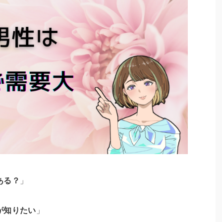
ある？
」
が知りたい
」