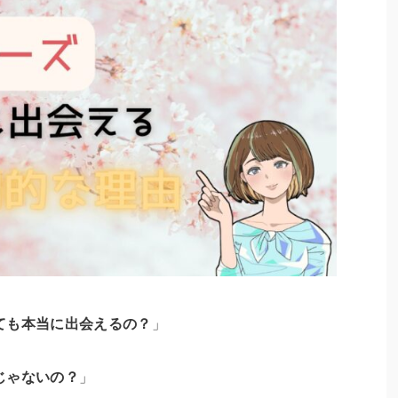
ても本当に出会えるの？
」
じゃないの？
」