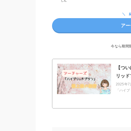
しん
アー
今なら期間
【つい
リッド
2025
「ハイブ