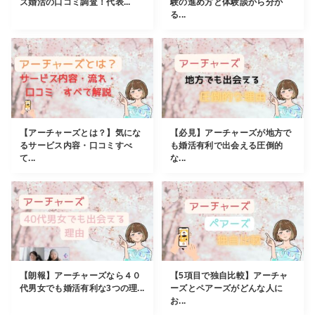
ズ婚活の口コミ調査！代表...
験の進め方と体験談から分か
る...
【アーチャーズとは？】気にな
【必見】アーチャーズが地方で
るサービス内容・口コミすべ
も婚活有利で出会える圧倒的
て...
な...
【朗報】アーチャーズなら４０
【5項目で独自比較】アーチャ
代男女でも婚活有利な3つの理...
ーズとペアーズがどんな人に
お...