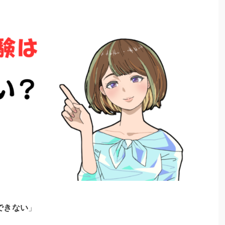
できない
」