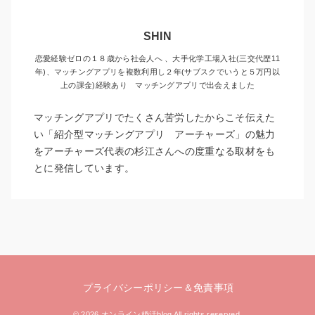
SHIN
恋愛経験ゼロの１８歳から社会人へ 、大手化学工場入社(三交代歴11
年)、マッチングアプリを複数利用し２年(サブスクでいうと５万円以
上の課金)経験あり マッチングアプリで出会えました
マッチングアプリでたくさん苦労したからこそ伝えた
い「紹介型マッチングアプリ アーチャーズ」の魅力
をアーチャーズ代表の杉江さんへの度重なる取材をも
とに発信しています。
プライバシーポリシー＆免責事項
© 2026 オンライン婚活blog All rights reserved.