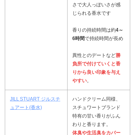
さで大人っぽいさが感
じられる香水です
香りの持続時間は約
4～
6時間
で持続時間が長め
異性とのデートなど
勝
負所で付けていくと香
りから良い印象を与え
やすい
。
JILL STUART ジルスチ
ハンドクリーム同様、
ュアート(香水)
スチュワートブランド
特有の甘い香りがふん
わりと香ります。
体臭や生活臭をカバー